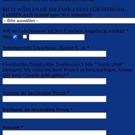
BITTE WÄHLEN SIE IHR FAHR-EVENT FÜR OFFROAD-
FAHREN AUS (Kinder unter 10 J. kostenfrei)
Soll der Gutscheinwert auf dem Gutschein ausgedruckt werden? *
Nein
Ja
Teilnehmerzahl Erwachsene / Kinder: E / K *
Gewünschtes Datum (ohne Terminwunsch bitte "Termin offen"
eintragen). Wir versuchen Ihren Wunsch zu berücksichtigen, können
aber keine Garantie dafür geben! *
Vorname der beschenkten Person *
Nachname der beschenkten Person *
Vorname *