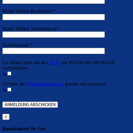
Mobil-Telefon Buchende/r *
Mobil-Telefon Teilnehmer/in *
Geburtsdatum *
Ich erkläre mich mit den
AGB
von MARKOM OFFROAD
einverstanden
Ja
Ich habe die
Widerrufsbelehrung
gelesen und akzeptiert
Ja
Bitte lasse dieses Feld leer.
×
Kontaktieren Sie Uns