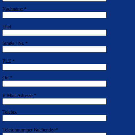
Nachname *
Titel
Straße / Nr. *
PLZ *
Ort *
E-Mail-Adresse *
Telefax
Telefonnummer Buchende/r*