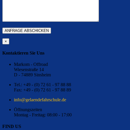
×
Kontaktieren Sie Uns
Markom - Offroad
Wiesenstraße 14
D - 74889 Sinsheim
Tel.: +49 - (0) 72 61 - 97 88 88
Fax: +49 - (0) 72 61 - 97 88 89
ed.eluhcsrhafednealeg@ofni
Öffnungszeiten
Montag - Freitag: 08:00 - 17:00
FIND US