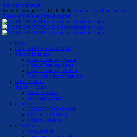
Zum Inhalt springen
Rufen Sie uns an! 0 72 61-97 88 88
|
info@gelaendefahrschule.de
Facebook
YouTube
E-Mail
Instagram
Home
AKTUELLES + TERMINE
Offroad Trainings
Offroad Trainings gesamt
Offroad Trainings Basis
Offroad Trainings Aufbau
Feuerwehr Offroad Trainings
Offroad Fahren
Touren + Teams
Touren + Teams
Stressmanagement
Akademie
INSTRUKTOR (MORI)
TRAINER (MORT)
Offroad- Lexikon
Gutschein
Wertgutschein
Gutschein Training – Basis