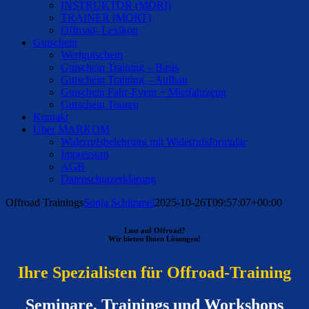
INSTRUKTOR (MORI)
TRAINER (MORT)
Offroad- Lexikon
Gutschein
Wertgutschein
Gutschein Training – Basis
Gutschein Training – Aufbau
Gutschein Fahr-Event + Mietfahrzeug
Gutschein Touren
Kontakt
Über MARKOM
Widerrufsbelehrung mit Widerrufsformular
Impressum
AGB
Datenschutzerklärung
Offroad Trainings
Sonja Schimmel
2025-10-26T09:57:07+00:00
Lust auf Offroad?
Wir bieten Ihnen Lösungen!
Ihre Spezialisten für Offroad-Training
Seminare, Trainings und Workshops