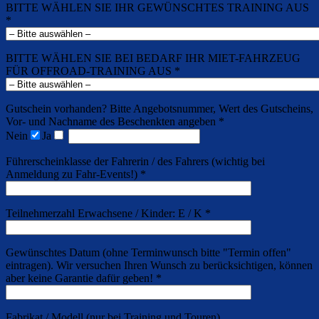
BITTE WÄHLEN SIE IHR GEWÜNSCHTES TRAINING AUS
*
BITTE WÄHLEN SIE BEI BEDARF IHR MIET-FAHRZEUG
FÜR OFFROAD-TRAINING AUS *
Gutschein vorhanden? Bitte Angebotsnummer, Wert des Gutscheins,
Vor- und Nachname des Beschenkten angeben *
Nein
Ja
Führerscheinklasse der Fahrerin / des Fahrers (wichtig bei
Anmeldung zu Fahr-Events!) *
Teilnehmerzahl Erwachsene / Kinder: E / K *
Gewünschtes Datum (ohne Terminwunsch bitte "Termin offen"
eintragen). Wir versuchen Ihren Wunsch zu berücksichtigen, können
aber keine Garantie dafür geben! *
Fabrikat / Modell (nur bei Training und Touren)