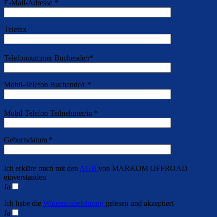
E-Mail-Adresse *
Telefax
Telefonnummer Buchende/r*
Mobil-Telefon Buchende/r *
Mobil-Telefon Teilnehmer/in *
Geburtsdatum *
Ich erkläre mich mit den
AGB
von MARKOM OFFROAD
einverstanden
Ja
Ich habe die
Widerrufsbelehrung
gelesen und akzeptiert
Ja