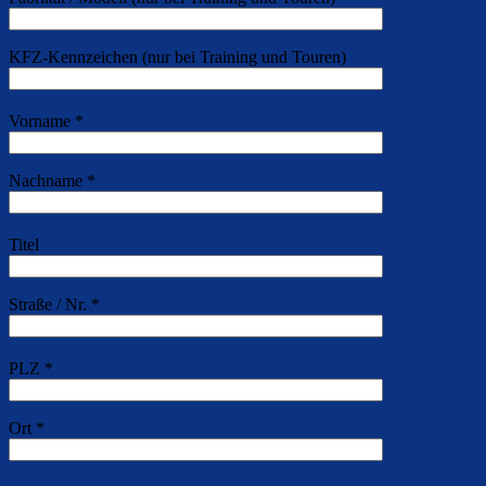
KFZ-Kennzeichen (nur bei Training und Touren)
Vorname *
Nachname *
Titel
Straße / Nr. *
PLZ *
Ort *