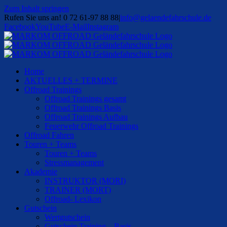
Zum Inhalt springen
Rufen Sie uns an! 0 72 61-97 88 88
|
info@gelaendefahrschule.de
Facebook
YouTube
E-Mail
Instagram
Home
AKTUELLES + TERMINE
Offroad Trainings
Offroad Trainings gesamt
Offroad Trainings Basis
Offroad Trainings Aufbau
Feuerwehr Offroad Trainings
Offroad Fahren
Touren + Teams
Touren + Teams
Stressmanagement
Akademie
INSTRUKTOR (MORI)
TRAINER (MORT)
Offroad- Lexikon
Gutschein
Wertgutschein
Gutschein Training – Basis