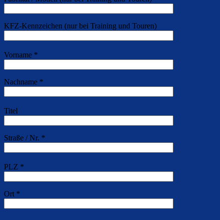
KFZ-Kennzeichen (nur bei Training und Touren)
Vorname *
Nachname *
Titel
Straße / Nr. *
PLZ *
Ort *