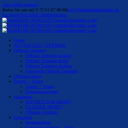
Zum Inhalt springen
Rufen Sie uns an! 0 72 61-97 88 88
|
info@gelaendefahrschule.de
Facebook
YouTube
E-Mail
Instagram
Home
AKTUELLES + TERMINE
Offroad Trainings
Offroad Trainings gesamt
Offroad Trainings Basis
Offroad Trainings Aufbau
Feuerwehr Offroad Trainings
Offroad Fahren
Touren + Teams
Touren + Teams
Stressmanagement
Akademie
INSTRUKTOR (MORI)
TRAINER (MORT)
Offroad- Lexikon
Gutschein
Wertgutschein
Gutschein Training – Basis