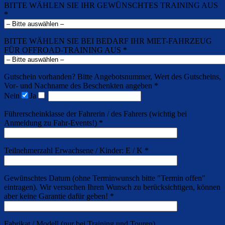
BITTE WÄHLEN SIE IHR GEWÜNSCHTES TRAINING AUS
*
BITTE WÄHLEN SIE BEI BEDARF IHR MIET-FAHRZEUG
FÜR OFFROAD-TRAINING AUS *
Gutschein vorhanden? Bitte Angebotsnummer, Wert des Gutscheins,
Vor- und Nachname des Beschenkten angeben *
Nein
Ja
Führerscheinklasse der Fahrerin / des Fahrers (wichtig bei
Anmeldung zu Fahr-Events!) *
Teilnehmerzahl Erwachsene / Kinder: E / K *
Gewünschtes Datum (ohne Terminwunsch bitte "Termin offen"
eintragen). Wir versuchen Ihren Wunsch zu berücksichtigen, können
aber keine Garantie dafür geben! *
Fabrikat / Modell (nur bei Training und Touren)