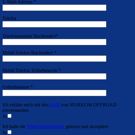
E-Mail-Adresse *
Telefax
Telefonnummer Buchende/r*
Mobil-Telefon Buchende/r *
Mobil-Telefon Teilnehmer/in *
Geburtsdatum *
Ich erkläre mich mit den
AGB
von MARKOM OFFROAD
einverstanden
Ja
Ich habe die
Widerrufsbelehrung
gelesen und akzeptiert
Ja