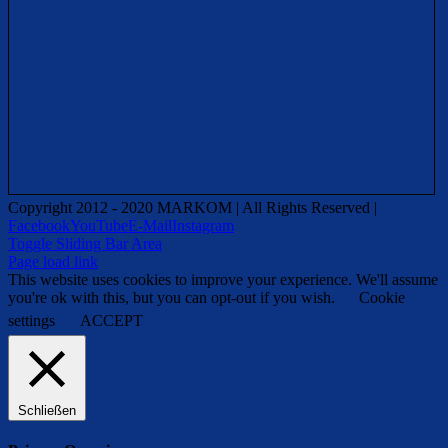
Copyright 2012 - 2020 MARKOM | All Rights Reserved |
Facebook
YouTube
E-Mail
Instagram
Toggle Sliding Bar Area
Page load link
This website uses cookies to improve your experience. We'll assume
you're ok with this, but you can opt-out if you wish.
Cookie
settings
ACCEPT
Schließen