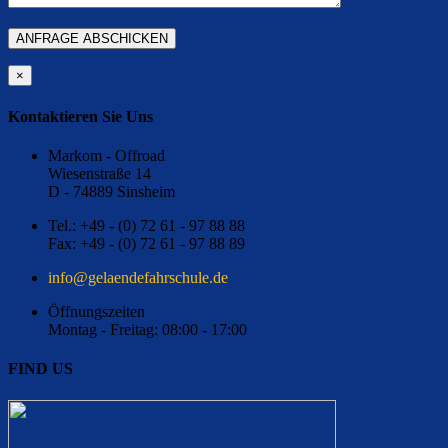
×
Kontaktieren Sie Uns
Markom - Offroad
Wiesenstraße 14
D - 74889 Sinsheim
Tel.: +49 - (0) 72 61 - 97 88 88
Fax: +49 - (0) 72 61 - 97 88 89
ed.eluhcsrhafednealeg@ofni
Öffnungszeiten
Montag - Freitag: 08:00 - 17:00
FIND US