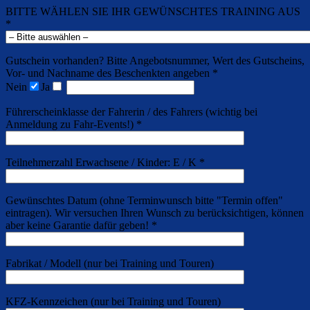
BITTE WÄHLEN SIE IHR GEWÜNSCHTES TRAINING AUS
*
Gutschein vorhanden? Bitte Angebotsnummer, Wert des Gutscheins,
Vor- und Nachname des Beschenkten angeben *
Nein
Ja
Führerscheinklasse der Fahrerin / des Fahrers (wichtig bei
Anmeldung zu Fahr-Events!) *
Teilnehmerzahl Erwachsene / Kinder: E / K *
Gewünschtes Datum (ohne Terminwunsch bitte "Termin offen"
eintragen). Wir versuchen Ihren Wunsch zu berücksichtigen, können
aber keine Garantie dafür geben! *
Fabrikat / Modell (nur bei Training und Touren)
KFZ-Kennzeichen (nur bei Training und Touren)