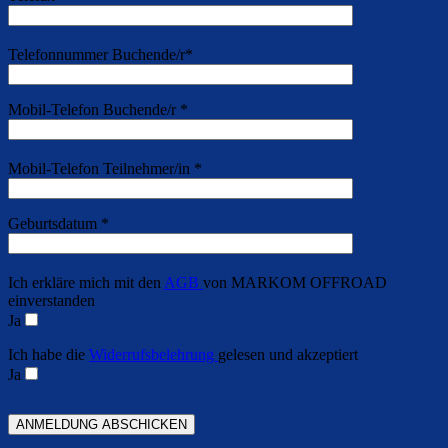
Telefonnummer Buchende/r*
Mobil-Telefon Buchende/r *
Mobil-Telefon Teilnehmer/in *
Geburtsdatum *
Ich erkläre mich mit den
AGB
von MARKOM OFFROAD
einverstanden
Ja
Ich habe die
Widerrufsbelehrung
gelesen und akzeptiert
Ja
Bitte lasse dieses Feld leer.